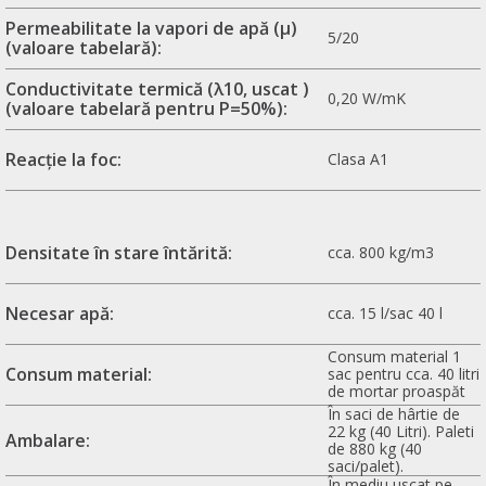
Permeabilitate la vapori de apă (μ)
5/20
(valoare tabelară):
Conductivitate termică (λ10, uscat )
0,20 W/mK
(valoare tabelară pentru P=50%):
Reacție la foc:
Clasa A1
Densitate în stare întărită:
cca. 800 kg/m3
Necesar apă:
cca. 15 l/sac 40 l
Consum material 1
Consum material:
sac pentru cca. 40 litri
de mortar proaspăt
În saci de hârtie de
22 kg (40 Litri). Paleti
Ambalare:
de 880 kg (40
saci/palet).
În mediu uscat pe