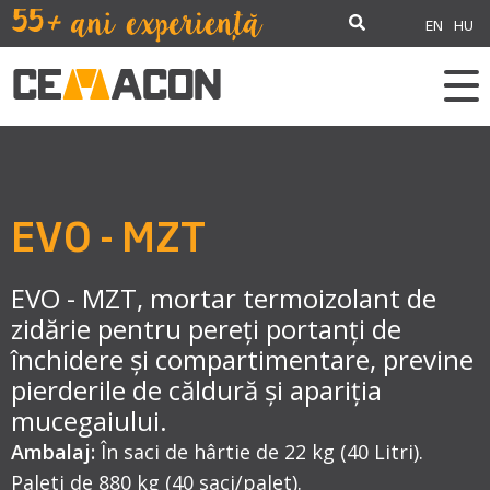
EN
HU
EVO - MZT
EVO - MZT, mortar termoizolant de
zidărie pentru pereți portanți de
închidere și compartimentare, previne
pierderile de căldură și apariția
mucegaiului.
Ambalaj:
În saci de hârtie de 22 kg (40 Litri).
Paleti de 880 kg (40 saci/palet).