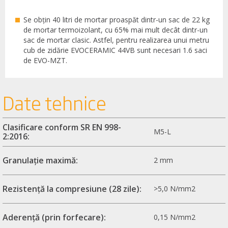
Se obțin 40 litri de mortar proaspăt dintr-un sac de 22 kg
de mortar termoizolant, cu 65% mai mult decât dintr-un
sac de mortar clasic. Astfel, pentru realizarea unui metru
cub de zidărie EVOCERAMIC 44VB sunt necesari 1.6 saci
de EVO-MZT.
Date tehnice
Clasificare conform SR EN 998-
M5-L
2:2016:
Granulație maximă:
2 mm
Rezistență la compresiune (28 zile):
>5,0 N/mm2
Aderență (prin forfecare):
0,15 N/mm2