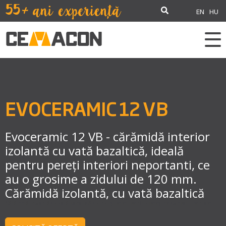
EN
HU
EVOCERAMIC 12 VB
Evoceramic 12 VB - cărămidă interior
izolantă cu vată bazaltică, ideală
pentru pereți interiori neportanti, ce
au o grosime a zidului de 120 mm.
Cărămidă izolantă, cu vată bazaltică
Cărămidă izolantă cu vată bazaltică cu nut și feder, pentru pereți de compartimentare