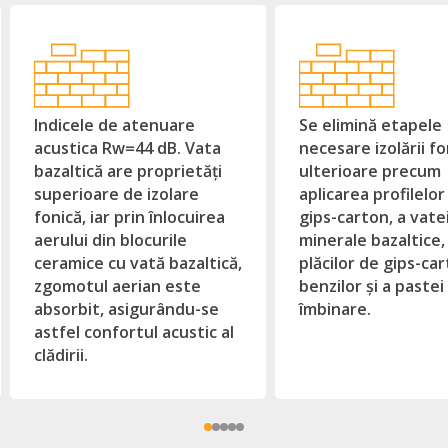
Indicele de atenuare
Se elimină etapele
acustica Rw=44 dB. Vata
necesare izolării f
bazaltică are proprietăți
ulterioare precum
superioare de izolare
aplicarea profilelor
fonică, iar prin înlocuirea
gips-carton, a vate
aerului din blocurile
minerale bazaltice,
ceramice cu vată bazaltică,
plăcilor de gips-car
zgomotul aerian este
benzilor și a pastei
absorbit, asigurându-se
îmbinare.
astfel confortul acustic al
clădirii.