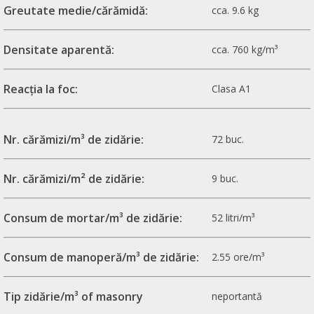
Greutate medie/cărămidă:
cca. 9.6 kg
Densitate aparentă:
cca. 760 kg/m³
Reacția la foc:
Clasa A1
Nr. cărămizi/m³ de zidărie:
72 buc.
Nr. cărămizi/m² de zidărie:
9 buc.
Consum de mortar/m³ de zidărie:
52 litri/m³
Consum de manoperă/m³ de zidărie:
2.55 ore/m³
Tip zidărie/m³ of masonry
neportantă