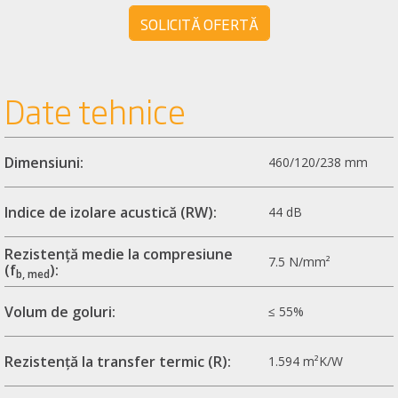
SOLICITĂ OFERTĂ
Date tehnice
Dimensiuni:
460/120/238 mm
Indice de izolare acustică (RW):
44 dB
Rezistență medie la compresiune
7.5 N/mm²
(f
):
b, med
Volum de goluri:
≤ 55%
Rezistență la transfer termic (R):
1.594 m²K/W