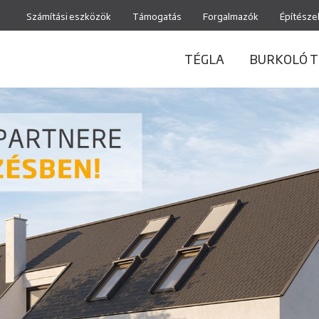
Számítási eszközök
Támogatás
Forgalmazók
Építésze
TÉGLA
BURKOLÓ T