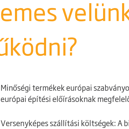
demes velün
űködni?
Minőségi termékek európai szabványok
európai építési előírásoknak megfelel
Versenyképes szállítási költségek: A 