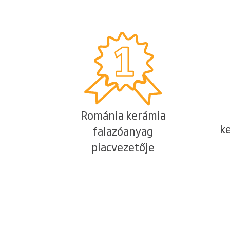
Románia kerámia
k
falazóanyag
piacvezetője