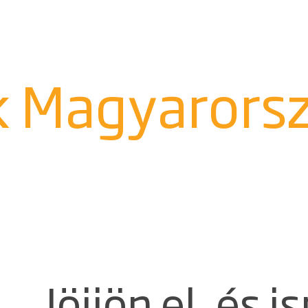
k Magyarors
Jöjjön el, és 