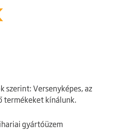
k
 szerint: Versenyképes, az
ő termékeket kínálunk.
bihariai gyártóüzem