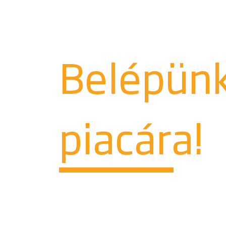
Belépün
piacára!