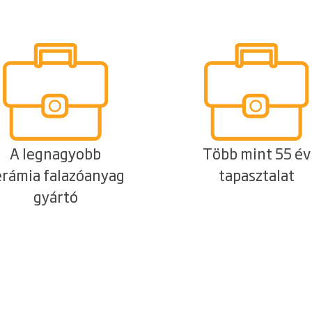
A legnagyobb
Több mint 55 év
erámia falazóanyag
tapasztalat
gyártó