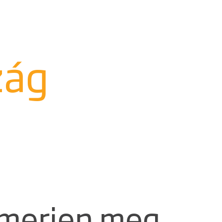
zág
ismerjen meg