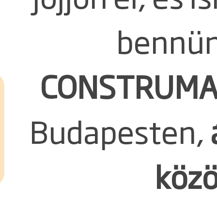
bennün
CONSTRUM
Budapesten,
közö