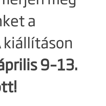
ket a
A
kiállításon
április 9–13.
tt!