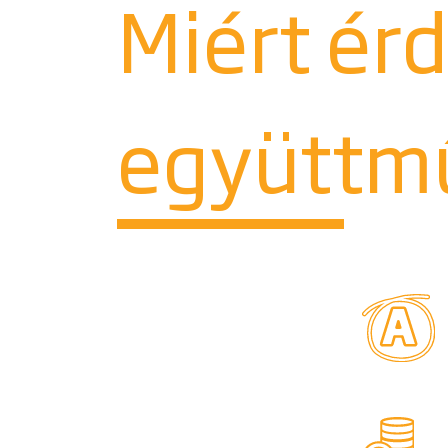
Miért ér
együttm