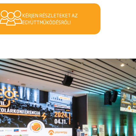
KÉRJEN RÉSZLETEKET AZ
EGYÜTTMŰKÖDÉSRŐL!