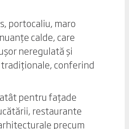
s, portocaliu, maro
 nuanțe calde, care
ușor neregulată și
 tradiționale, conferind
 atât pentru fațade
bucătării, restaurante
 arhitecturale precum