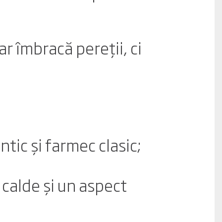
r îmbracă pereții, ci
tic și farmec clasic;
calde și un aspect