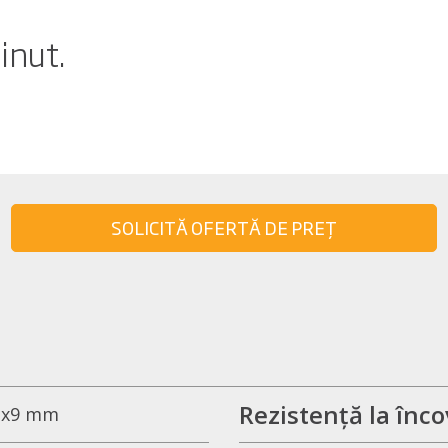
inut.
SOLICITĂ OFERTĂ DE PREȚ
Rezistență la înco
1x9 mm