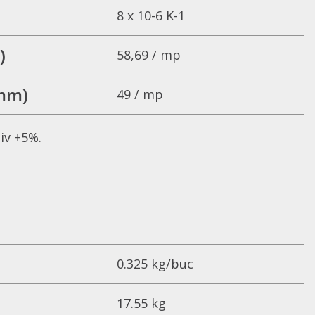
8 x 10-6 K-1
)
58,69 / mp
 mm)
49 / mp
iv +5%.
0.325 kg/buc
17.55 kg