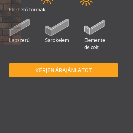
Elérhető formák:
Lapszerű
Sarokelem
Elemente
de colț
KÉRJEN ÁRAJÁNLATOT