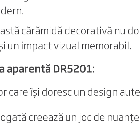
odern.
eastă cărămidă decorativă nu doa
și un impact vizual memorabil.
da aparentă DR5201:
r care își doresc un design auten
bogată creează un joc de nuanțe 