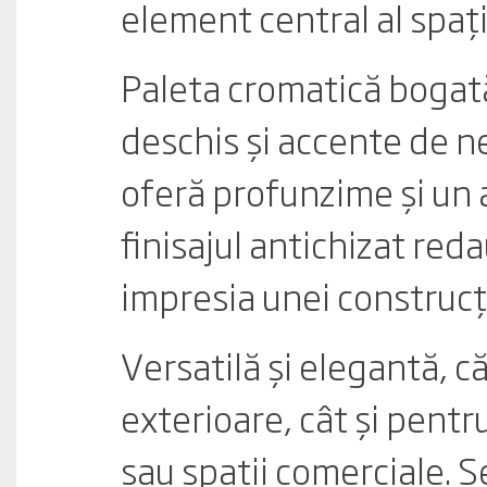
element central al spați
Paleta cromatică bogată
deschis și accente de n
oferă profunzime și un 
finisajul antichizat red
impresia unei construcții
Versatilă și elegantă, 
exterioare, cât și pentru
sau spații comerciale. S