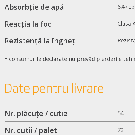
Absorbție de apă
6%˂Eb
Reacția la foc
Clasa 
Rezistență la îngheț
Rezist
* consumurile declarate nu prevăd pierderile tehnol
Date pentru livrare
Nr. plăcuțe / cutie
54
Nr. cutii / palet
72