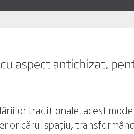
u aspect antichizat, pent
dăriilor tradiționale, acest mode
er oricărui spațiu, transformând