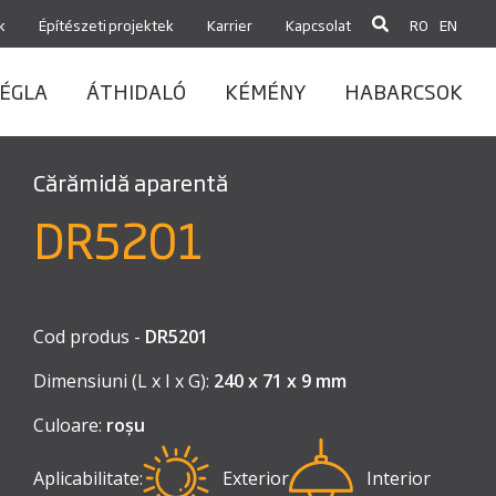
k
Építészeti projektek
Karrier
Kapcsolat
RO
EN
ÉGLA
ÁTHIDALÓ
KÉMÉNY
HABARCSOK
Cărămidă aparentă
DR5201
Cod produs -
DR5201
Dimensiuni (L x I x G):
240 x 71 x 9 mm
Culoare:
roșu
Aplicabilitate:
Exterior
Interior