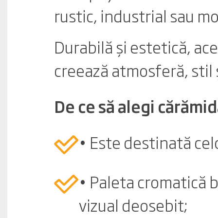
rustic, industrial sau m
Durabilă și estetică, ac
creează atmosferă, stil 
De ce să alegi cărămi
• Este destinată celo
• Paleta cromatică 
vizual deosebit;