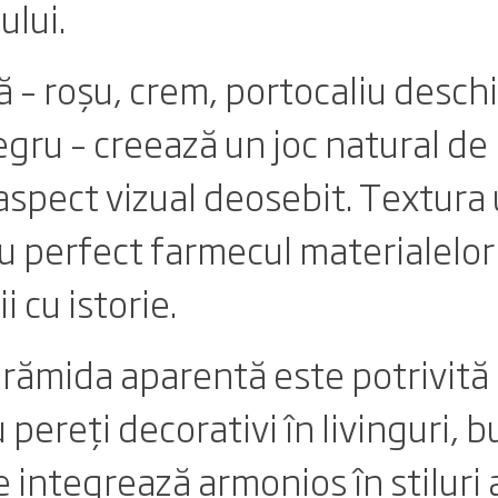
ului.
 – roșu, crem, portocaliu deschi
egru – creează un joc natural de
aspect vizual deosebit. Textura 
au perfect farmecul materialelor
 cu istorie.
cărămida aparentă este potrivită
 pereți decorativi în livinguri, 
e integrează armonios în stiluri