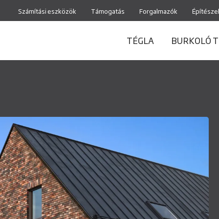
Számítási eszközök
Támogatás
Forgalmazók
Építésze
TÉGLA
BURKOLÓ T