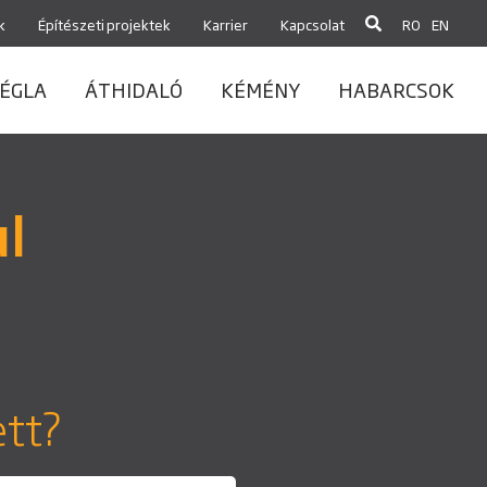
k
Építészeti projektek
Karrier
Kapcsolat
RO
EN
ÉGLA
ÁTHIDALÓ
KÉMÉNY
HABARCSOK
l
ett?