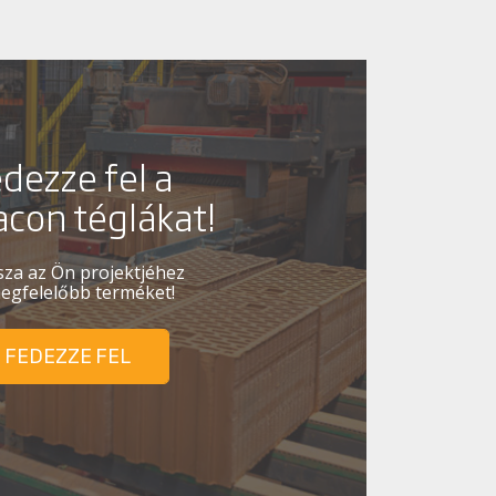
dezze fel a
con téglákat!
sza az Ön projektjéhez
egfelelőbb terméket!
FEDEZZE FEL