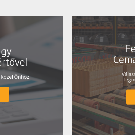
Fe
egy
Cema
rtővel
Válas
, közel Önhöz
legm