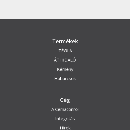
Termékek
TÉGLA
ÁTHIDALÓ
Kémény
Habarcsok
Cég
A Cemaconról
Integritás
Hírek