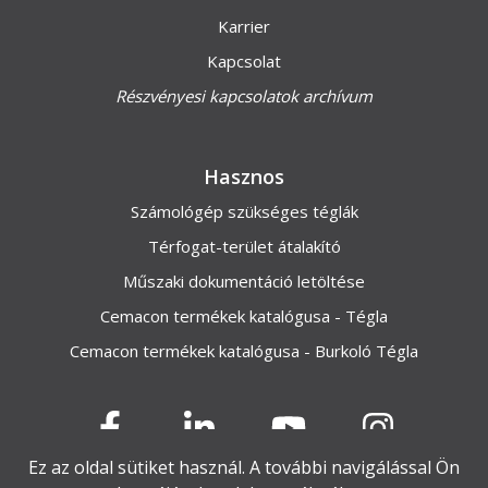
Karrier
Kapcsolat
Részvényesi kapcsolatok archívum
Hasznos
Számológép szükséges téglák
Térfogat-terület átalakító
Műszaki dokumentáció letöltése
Cemacon termékek katalógusa - Tégla
Cemacon termékek katalógusa - Burkoló Tégla
Ez az oldal sütiket használ. A további navigálással Ön