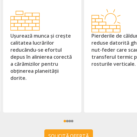
Ușurează munca și crește
Pierderile de căldu
calitatea lucrărilor
reduse datorită gh
reducându-se efortul
nut-feder care sca
depus în alinierea corectă
transferul termic p
a cărămizilor pentru
rosturile verticale.
obținerea planeității
dorite.
SOLICITĂ OFERTĂ