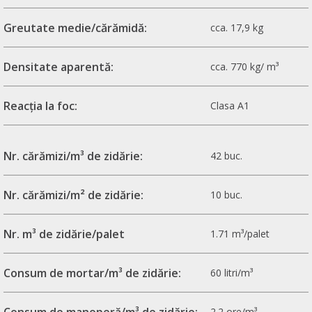
Greutate medie/cărămidă:
cca. 17,9 kg
Densitate aparentă:
cca. 770 kg/ m³
Reacția la foc:
Clasa A1
Nr. cărămizi/m³ de zidărie:
42 buc.
Nr. cărămizi/m² de zidărie:
10 buc.
Nr. m³ de zidărie/palet
1.71 m³/palet
Consum de mortar/m³ de zidărie:
60 litri/m³
Consum de manoperă/m³ de zidărie:
2.2 ore/m³