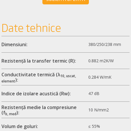
Date tehnice
Dimensiuni:
380/250/238 mm
Rezistență la transfer termic (R):
0.882 m2K/W
Conductivitate termică (λ
10, uscat,
0.284 W/mK
):
element
Indice de izolare acustică (Rw):
47 dB
Rezistență medie la compresiune
10 N/mm2
(f
):
b, med
Volum de goluri:
≤ 55%