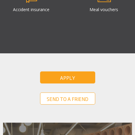
Accident insurance
Meal vouchers
APPLY
SEND TO A FRIEND