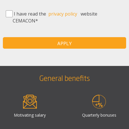
I have read the
privacy policy
website
CEMACON*
APPLY
General benefits
Motivating salary
Quarterly bonuses