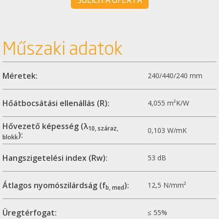
Műszaki adatok
Méretek:
240/440/240 mm
Hőátbocsátási ellenállás (R):
4,055 m²K/W
Hővezető képesség (λ
10, száraz,
0,103 W/mK
):
blokk
Hangszigetelési index (Rw):
53 dB
Átlagos nyomószilárdság (f
):
12,5 N/mm²
b, med
Üregtérfogat:
≤ 55%