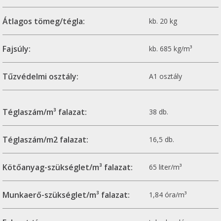
Átlagos tömeg/tégla:
kb. 20 kg
Fajsúly:
kb. 685 kg/m³
Tűzvédelmi osztály:
A1 osztály
Téglaszám/m³ falazat:
38 db.
Téglaszám/m2 falazat:
16,5 db.
Kötőanyag-szükséglet/m³ falazat:
65 liter/m³
Munkaerő-szükséglet/m³ falazat:
1,84 óra/m³