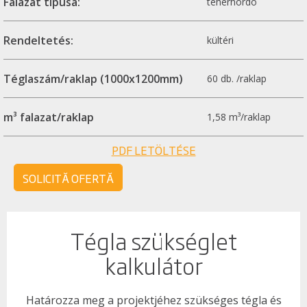
Falazat típusa:
teherhordó
Rendeltetés:
kültéri
Téglaszám/raklap (1000x1200mm)
60 db. /raklap
m³ falazat/raklap
1,58 m³/raklap
PDF LETÖLTÉSE
SOLICITĂ OFERTĂ
Tégla szükséglet
kalkulátor
Határozza meg a projektjéhez szükséges tégla és