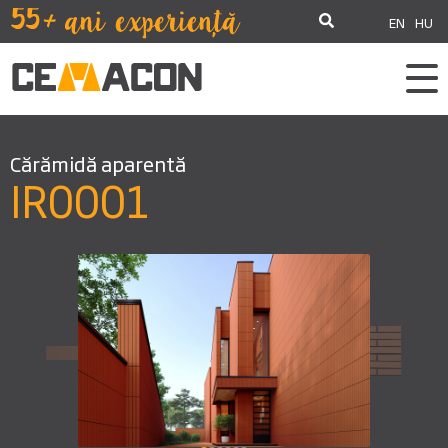
EN
HU
Cărămidă aparentă
IR0001