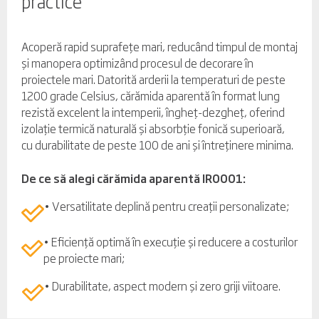
practice
Acoperă rapid suprafețe mari, reducând timpul de montaj
și manopera optimizând procesul de decorare în
proiectele mari. Datorită arderii la temperaturi de peste
1200 grade Celsius, cărămida aparentă în format lung
rezistă excelent la intemperii, îngheț-dezgheț, oferind
izolație termică naturală și absorbție fonică superioară,
cu durabilitate de peste 100 de ani și întreținere minima.
De ce să alegi cărămida aparentă IR0001:
• Versatilitate deplină pentru creații personalizate;
• Eficiență optimă în execuție și reducere a costurilor
pe proiecte mari;
• Durabilitate, aspect modern și zero griji viitoare.