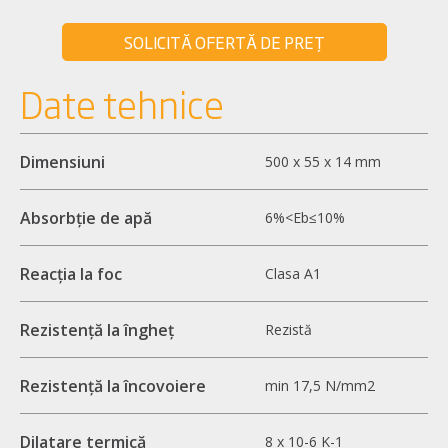
SOLICITĂ OFERTĂ DE PREȚ
Date tehnice
Dimensiuni
500 x 55 x 14 mm
Absorbție de apă
6%<Eb≤10%
Reacția la foc
Clasa A1
Rezistență la îngheț
Rezistă
Rezistență la încovoiere
min 17,5 N/mm2
Dilatare termică
8 x 10-6 K-1