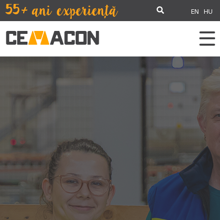
EN
HU