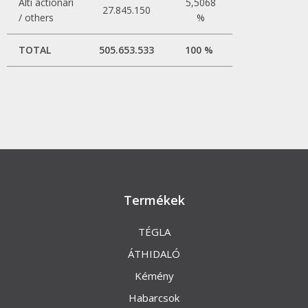
Alti actionari
5,5068
27.845.150
/ others
%
TOTAL
505.653.533
100 %
Termékek
TÉGLA
ÁTHIDALÓ
Kémény
Habarcsok