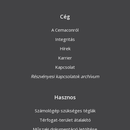
Cég
A Cemaconról
Integritás
Hírek
Karrier
Kapcsolat
Részvényesi kapcsolatok archívum
Hasznos
Számológép szükséges téglák
Térfogat-terület átalakító
Műszaki dokumentáció letöltése