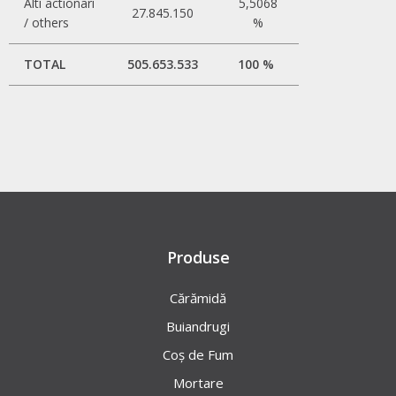
Alti actionari
5,5068
27.845.150
/ others
%
TOTAL
505.653.533
100 %
Produse
Cărămidă
Buiandrugi
Coș de Fum
Mortare