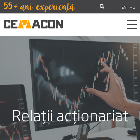
EN
HU
Relații acționariat