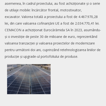
asemenea, în cadrul proiectului, au fost achiziționate și o serie
de utilaje mobile: încărcător frontal, motostivuitor,
excavator. Valorea totală a proiectului a fost de 4.467.970,28
lei, din care valoarea cofinanțării UE a fost de 2.034.770,41 lei.
CEMACON a achiziționat Eurocărămida SA în 2023, asumându-
și o investiție de peste 30 de milioane de euro, reprezentând
valoarea tranzacției și valoarea proiectelor de modernizare
pentru următorii doi ani, cuprinzând retehnologizarea liniilor de
producție și upgrade-ul portofoliului de produse.