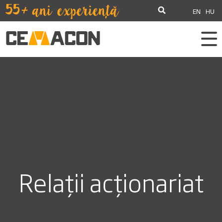
EN
HU
Relații acționariat